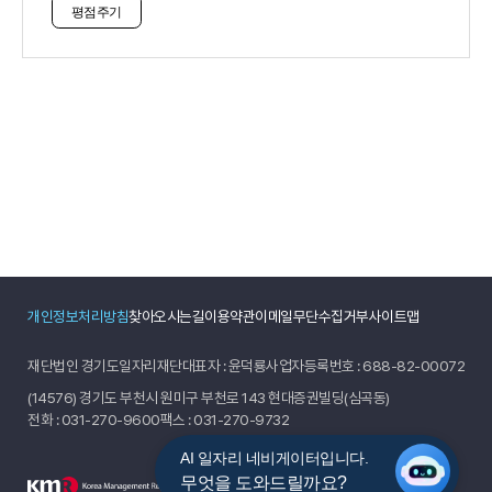
사
개인정보처리방침
찾아오시는길
이용약관
이메일무단수집거부
사이트맵
재단법인 경기도일자리재단
대표자 : 윤덕룡
사업자등록번호 : 688-82-00072
(14576) 경기도 부천시 원미구 부천로 143 현대증권빌딩(심곡동)
전화 :
031-270-9600
팩스 : 031-270-9732
AI 일자리 네비게이터입니다.
무엇을 도와드릴까요?