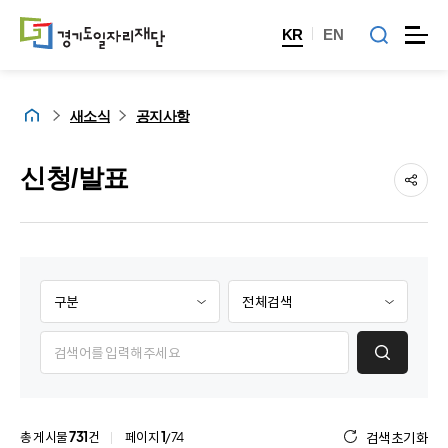
KR
EN
홈
새소식
공지사항
신청/발표
구
제
분
목
검
/
게
색
내
시
항
용
물
목
검
검
선
색
색
택
항
총 게시물
731
건
페이지
1
/74
검색초기화