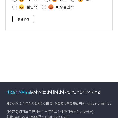
족
불만족
매우불만족
도
조
사
개인정보처리방침
찾아오시는길
이용약관
이메일무단수집거부
사이트맵
재단법인 경기도일자리재단
대표자 : 윤덕룡
사업자등록번호 : 688-82-00072
(14576) 경기도 부천시 원미구 부천로 143 현대증권빌딩(심곡동)
전화 :
031-270-9600
팩스 : 031-270-9732