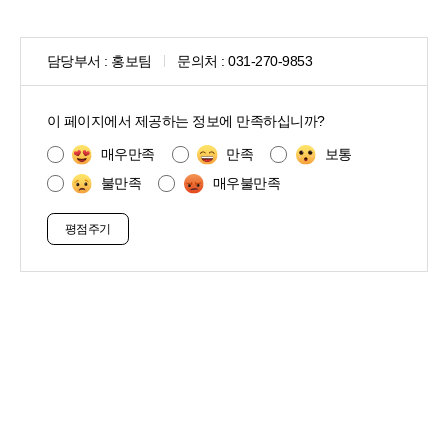
담당부서 :
홍보팀
문의처 :
031-270-9853
콘
텐
이 페이지에서 제공하는 정보에 만족하십니까?
츠
만
매우만족
만족
보통
족
불만족
매우불만족
도
조
사