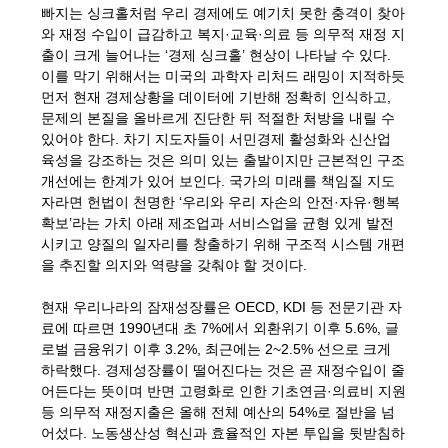
빠지는 싱크홀처럼 우리 경제에도 예기치 못한 충격이 찾아
와 재정 수입이 급감하고 복지·교육·의료 등 의무적 재정 지
출이 크게 늘어나는 ‘경제 싱크홀’ 현상이 나타날 수 있다.
이를 막기 위해서는 미국의 과학자 리처드 래밍이 지적하듯
먼저 현재 경제상황을 데이터에 기반해 정확히 인식하고,
문제의 본질을 올바르게 진단한 뒤 적절한 처방을 내릴 수
있어야 한다. 차기 지도자들이 서민경제 활성화와 신산업
육성을 강조하는 것은 의미 있는 출발이지만 근본적인 구조
개선에는 한계가 있어 보인다. 국가의 미래를 책임질 지도
자라면 헌법이 천명한 ‘우리와 우리 자손의 안전·자유·행복
확보’라는 가치 아래 제조업과 서비스업을 균형 있게 발전
시키고 양질의 일자리를 창출하기 위해 구조적 시스템 개편
을 추진할 의지와 역량을 갖춰야 할 것이다.
현재 우리나라의 잠재성장률은 OECD, KDI 등 전문기관 자
료에 따르면 1990년대 초 7%에서 외환위기 이후 5.6%, 글
로벌 금융위기 이후 3.2%, 최근에는 2~2.5% 선으로 크게
하락했다. 경제성장률이 떨어진다는 것은 곧 재정수입이 줄
어든다는 뜻이며 반면 고령화로 인한 기초연금·의료비 지원
등 의무적 재정지출은 올해 전체 예산의 54%로 절반을 넘
어섰다. 노동생산성 혁신과 효율적인 자본 투입을 뒷받침하