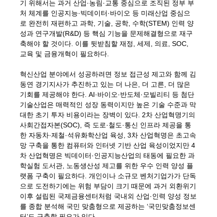
기 위해서는 과거 산업·농림·교통 중심으로 조직된 정부 부
처 체계를 인공지능·빅데이터·바이오 등 미래산업 중심으
로 완전히 재편하고 과학, 기술, 공학, 수학(STEM) 인력 양
성과 연구개발(R&D) 등 핵심 기능을 문제해결형으로 재구
축해야 할 것이다. 이를 뒷받침할 재정, 세제, 의료, SOC,
교육 및 금융개혁이 필요하다.
혁신산업 분야에서 성공하려면 정보 접근성 제고와 함께 김
동연 경기지사가 추진하고 있는 더 나은, 더 고른, 더 많은
기회를 제공해야 한다. AI·바이오·반도체·모빌리티 등 첨단
기술산업은 매력적인 성장 동력이지만 높은 기술 수준과 막
대한 초기 투자 비용이라는 장벽이 있다. 2차 산업혁명기의
사회간접자본(SOC), 즉 도로·철도·통신 인프라 제공을 통
한 자동차·제철·석유화학산업 육성, 3차 산업혁명은 초고속
망 구축을 통한 컴퓨터와 인터넷 기반 산업 육성이었지만 4
차 산업혁명은 빅데이터·인공지능산업의 태동에 필요한 과
학실험 도서관, 노동생산성 제고를 위한 우수 인력 양성 플
랫폼 구축이 필요하다. 개인이나 소규모 벤처기업가가 단독
으로 도전하기에는 위험 부담이 크기 때문에 과거 외환위기
이후 설립된 국제금융센터처럼 국내외 산업·인력 양성 정보
를 종합 분석해 국민 맞춤형으로 제공하는 ‘국민맞춤정보센
터’도 구축할 필요가 있다.