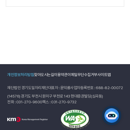
개인정보처리방침
찾아오시는길
이용약관
이메일무단수집거부
사이트맵
재단법인 경기도일자리재단
대표자 : 윤덕룡
사업자등록번호 : 688-82-00072
(14576) 경기도 부천시 원미구 부천로 143 현대증권빌딩(심곡동)
전화 :
031-270-9600
팩스 : 031-270-9732
AI 일자리 네
무엇을 도와