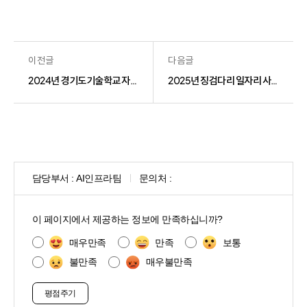
이전글
다음글
2024년 경기도기술학교 자격증전문과정 2개 과정 무료 기술 교육생 모집
2025년 징검다리 일자리 사업 참여 사업장(직무) 공모
담당부서 :
AI인프라팀
문의처 :
콘
텐
이 페이지에서 제공하는 정보에 만족하십니까?
츠
만
매우만족
만족
보통
족
불만족
매우불만족
도
조
사