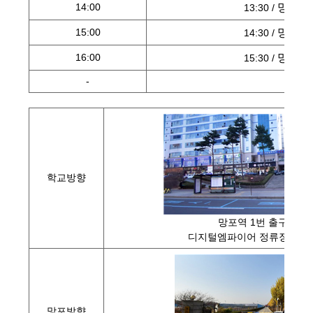
망포역
14:00
13:30 /
망포역
15:00
14:30 /
망포역
16:00
15:30 /
-
-
학교방향
망포역 1번 출구
디지털엠파이어 정류장(뒷편
망포방향