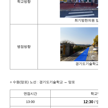
학교방향
최기방한의원 앞
병점방향
경기도기술학교
○ 수원(망포) 노선 : 경기도기술학교 ↔ 망포
면접시간
학교방향 
12:30
/ 망포
13:00