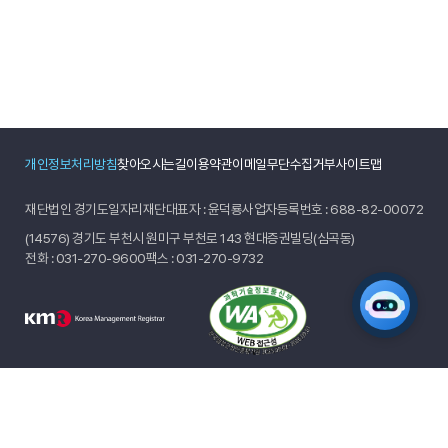
개인정보처리방침
찾아오시는길
이용약관
이메일무단수집거부
사이트맵
재단법인 경기도일자리재단
대표자 : 윤덕룡
사업자등록번호 : 688-82-00072
(14576) 경기도 부천시 원미구 부천로 143 현대증권빌딩(심곡동)
전화 :
031-270-9600
팩스 : 031-270-9732
© 2024 GYEONGGIDO JOB FOUNDATION.