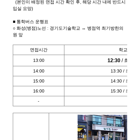
(본인이 배정된 면접 시간 확인 후, 해당 시간 내에 반드시
입실 요망)
■ 통학버스 운행표
○ 화성(병점)노선 : 경기도기술학교 ↔ 병점역 최기방한의
원 앞
면접시간
학교방향 
12:30
/
최기방
13:00
14:00
13:30 / 최기
15:00
14:30 / 최기
16:00
15:30 / 최기
-
-