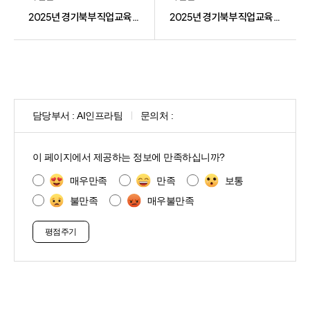
2025년 경기북부 직업교육 기회대학 기회강사 양성과정(심화) 교육생 모집 공고
2025년 경기북부 직업교육 기초학력지도사 면접 대상자 안내
담당부서 :
AI인프라팀
문의처 :
콘
텐
이 페이지에서 제공하는 정보에 만족하십니까?
츠
만
매우만족
만족
보통
족
불만족
매우불만족
도
조
사