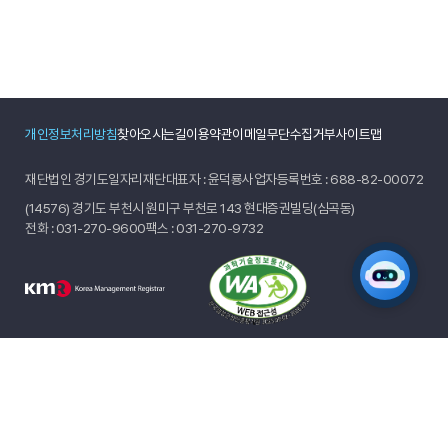
개인정보처리방침
찾아오시는길
이용약관
이메일무단수집거부
사이트맵
재단법인 경기도일자리재단
대표자 : 윤덕룡
사업자등록번호 : 688-82-00072
(14576) 경기도 부천시 원미구 부천로 143 현대증권빌딩(심곡동)
전화 :
031-270-9600
팩스 : 031-270-9732
© 2024 GYEONGGIDO JOB FOUNDATION.