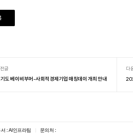
록
전글
다
기도 베이비부머-사회적경제기업 매칭데이 개최 안내
서 :
AI인프라팀
문의처 :