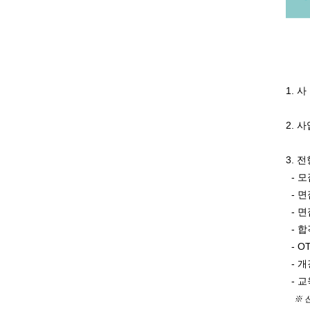
1. 
2. 
3. 
- 모집
- 면
- 면접
- 합격
- OT
- 개강
- 교육
※