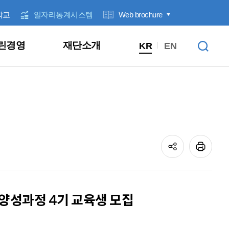
학교
일자리통계시스템
Web brochure
린경영
재단소개
KR
EN
전계층
직업훈련
근로자지원
우수기업 인증
기타
잡아바 / 잡아바어플라이
신청/발표
입찰공고
1:1 문의
클린신고센터
1:1 문의
대상별
고용동향
경영공시안내
ESG 경영
정보공개제도 안내
안전보건경영방침
경영기획실
청년
창업지원
꿈날개
일반공지
채용공고
고객참여
성희롱ㆍ성폭력 고충상담창구
고객참여
분야별
일자리통계집
경영공시
윤리경영
사전정보공표
안전보건관리규정
정책개발추진단
중장년
청년노동자지원사업
제안서 평가 결과
익명신고
클린신고센터
성과관리
인권경영
개인정보목적 외 이용, 제3자 제공
서부사업본부
여성
워라밸링크
성희롱ㆍ성폭력 고충상담창구
기타
부패방지경영
개인정보 처리방침 변경이력
북부사업본부
공정거래자율준수
남부사업본부
 양성과정 4기 교육생 모집
고객만족경영
융합인재본부