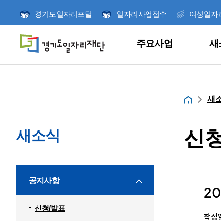
경기도일자리포털
일자리사업접수
여성일자
주요사업
새
주요사업
새소식
참여와 소통
정책연구
열린경영
재단소개
새
홈
신청
새소식
당신의 취업 메이트
언제나 시민과 소
경기도일자리재단
미래를 위한 책임
더 나은 일자리를
공지사항
재단 사업의 신청
2
연구사업을 소개
이끌어갑니다.
달려갑니다.
빠르게 확인하세요
잡아바/잡아바어플
고객의 소리
신청/발표
연구보고서
ESG경영
미션 및 비전
신청/발표
작성일