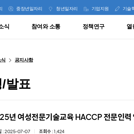
리
중장년일자리
청년일자리
기업지원
기술
소식
참여와 소통
정책연구
열
한 눈에 보는 일자리사업
공지사항
고객의 소리
이슈페이퍼
경영공시
인사말
소식
공지사항
취업지원
공고안내
사이버신고센터
데이터 인사이트
통합공시
재단 역대 대표
/발표
직업훈련
보도자료
내가 쓴 글
연구보고서
ESG 경영
미션 및 비전
근로자지원
언론기고
공공데이터 개방
정기간행물
정보공개
CI 소개
, 잡아바!
통합니다.
의 다양한
과 혁신 성장을
 위해
과 그 결과를
025년 여성전문기술교육 HACCP 전문인력
합니다.
.
라이
기업지원
언론보도
안전보건경영
조직 및 연락처
 :
2025-07-07
조회수 :
1,424