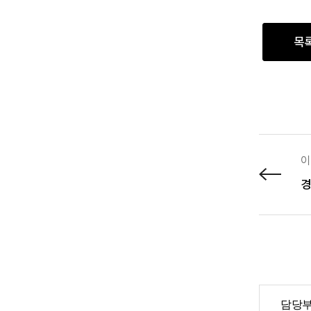
목
이
경
담당부