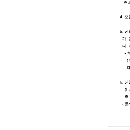
※ 운
4. 
5. 
가. 
나. 
- 
(※ 
- 대
6. 
- (ht
※ 
- 문