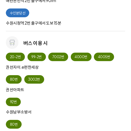
매탄권선역 2번 출구에서 901m
수인분당선
수원시청역 2번 출구에서 도보 15분
버스 이용 시
20-2번
99-2번
7002번
4000번
4005번
권선자이.e편한세상
80번
3002번
권선아파트
92번
수원남부소방서
80번