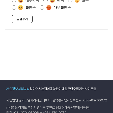
만
매우만족
만족
보통
족
불만족
매우불만족
도
조
사
개인정보처리방침
찾아오시는길
이용약관
이메일무단수집거부
사이트맵
재단법인 경기도일자리재단
대표자 : 윤덕룡
사업자등록번호 : 688-82-00072
(14576) 경기도 부천시 원미구 부천로 143 현대증권빌딩(심곡동)
전화 :
031-270-9600
팩스 : 031-270-9732