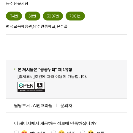
농수산물시장
11-1번
88번
3007번
7001번
평생교육학습관,남수원중학교,온수골
본 게시물은 “공공누리” 제 1유형
[출처표시]조건에 따라 이용이 가능합니다.
담당부서 :
AI인프라팀
문의처 :
콘
텐
이 페이지에서 제공하는 정보에 만족하십니까?
츠