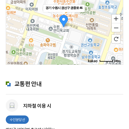
경기 수원시 권선구 권중로 46
100m
교통편 안내
지하철 이용 시
수인분당선