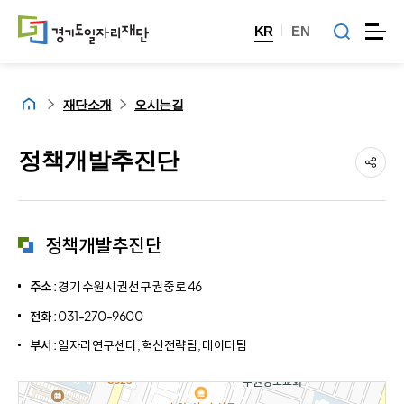
KR
EN
홈
재단소개
오시는길
정책개발추진단
정책개발추진단
주소 :
경기 수원시 권선구 권중로 46
전화 :
031-270-9600
부서 :
일자리연구센터, 혁신전략팀, 데이터팀
접근성없는 지도 API건너뛰기