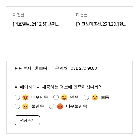
이전글
다음글
[기호일보, 24.12.31] 초저출산 시대 진단- 시급한 건 부모의 육아시간 확보(김민영 연구위원)
[이코노미조선, 25.1.20.] 한국 경제, 피크 아웃보다 보텀 아웃 고민해야(윤덕룡 대표이사)
담당부서 :
홍보팀
문의처 :
031-270-9853
콘
텐
이 페이지에서 제공하는 정보에 만족하십니까?
츠
만
매우만족
만족
보통
족
불만족
매우불만족
도
조
사