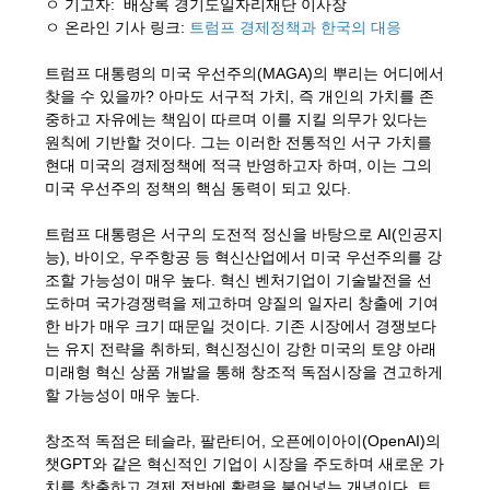
ㅇ 기고자: 배상록 경기도일자리재단 이사장
ㅇ 온라인 기사 링크:
트럼프 경제정책과 한국의 대응
트럼프 대통령의 미국 우선주의(MAGA)의 뿌리는 어디에서
찾을 수 있을까? 아마도 서구적 가치, 즉 개인의 가치를 존
중하고 자유에는 책임이 따르며 이를 지킬 의무가 있다는
원칙에 기반할 것이다. 그는 이러한 전통적인 서구 가치를
현대 미국의 경제정책에 적극 반영하고자 하며, 이는 그의
미국 우선주의 정책의 핵심 동력이 되고 있다.
트럼프 대통령은 서구의 도전적 정신을 바탕으로 AI(인공지
능), 바이오, 우주항공 등 혁신산업에서 미국 우선주의를 강
조할 가능성이 매우 높다. 혁신 벤처기업이 기술발전을 선
도하며 국가경쟁력을 제고하며 양질의 일자리 창출에 기여
한 바가 매우 크기 때문일 것이다. 기존 시장에서 경쟁보다
는 유지 전략을 취하되, 혁신정신이 강한 미국의 토양 아래
미래형 혁신 상품 개발을 통해 창조적 독점시장을 견고하게
할 가능성이 매우 높다.
창조적 독점은 테슬라, 팔란티어, 오픈에이아이(OpenAI)의
챗GPT와 같은 혁신적인 기업이 시장을 주도하며 새로운 가
치를 창출하고 경제 전반에 활력을 불어넣는 개념이다. 트