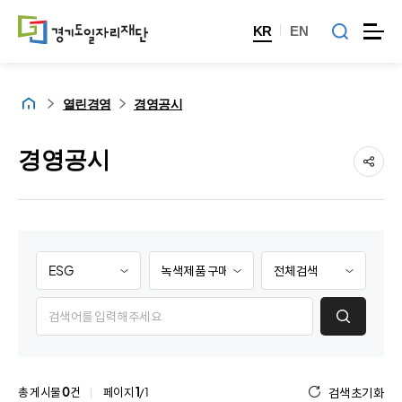
KR
EN
홈
열린경영
경영공시
경영공시
대
소
제
분
분
목
류
류
/
게
검
검
내
시
색
색
용
물
항
항
검
검
목
목
색
색
선
선
항
총 게시물
0
건
페이지
1
/1
검색초기화