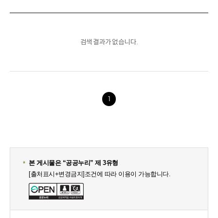
택
택
목
선
택
검색 결과가 없습니다.
1
본 게시물은 “공공누리” 제 3유형
[출처표시+변경금지]조건에 따라 이용이 가능합니다.