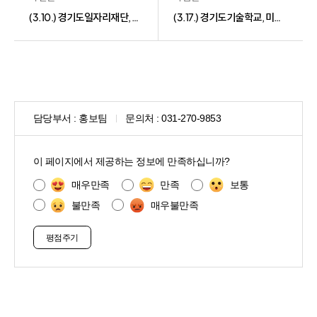
(3.10.) 경기도일자리재단, 메이커스페이스 경기지역 자동차 튜닝 협의회 개최
(3.17.) 경기도기술학교, 미래 모빌리티 시대 대비 신규자 양성과정 모집
담당부서 :
홍보팀
문의처 :
031-270-9853
콘
텐
이 페이지에서 제공하는 정보에 만족하십니까?
츠
만
매우만족
만족
보통
족
불만족
매우불만족
도
조
사