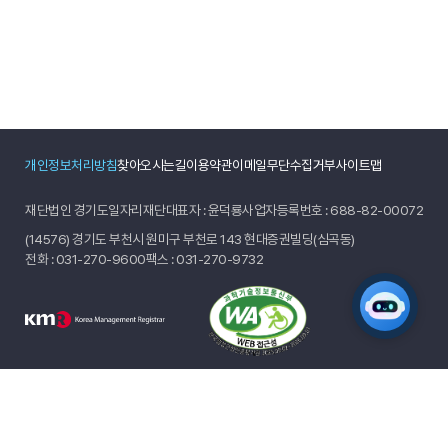
개인정보처리방침
찾아오시는길
이용약관
이메일무단수집거부
사이트맵
재단법인 경기도일자리재단
대표자 : 윤덕룡
사업자등록번호 : 688-82-00072
(14576) 경기도 부천시 원미구 부천로 143 현대증권빌딩(심곡동)
전화 :
031-270-9600
팩스 : 031-270-9732
© 2024 GYEONGGIDO JOB FOUNDATION.